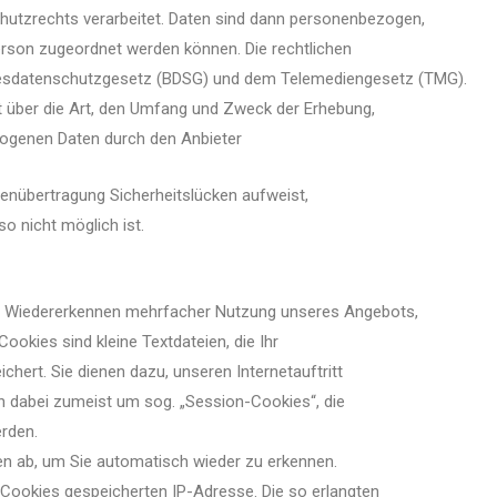
tzrechts verarbeitet. Daten sind dann personenbezogen,
erson zugeordnet werden können. Die rechtlichen
desdatenschutzgesetz (BDSG) und dem Telemediengesetz (TMG).
 über die Art, den Umfang und Zweck der Erhebung,
zogenen Daten durch den Anbieter
atenübertragung Sicherheitslücken aufweist,
so nicht möglich ist.
m Wiedererkennen mehrfacher Nutzung unseres Angebots,
ookies sind kleine Textdateien, die Ihr
hert. Sie dienen dazu, unseren Internetauftritt
h dabei zumeist um sog. „Session-Cookies“, die
rden.
en ab, um Sie automatisch wieder zu erkennen.
 Cookies gespeicherten IP-Adresse. Die so erlangten